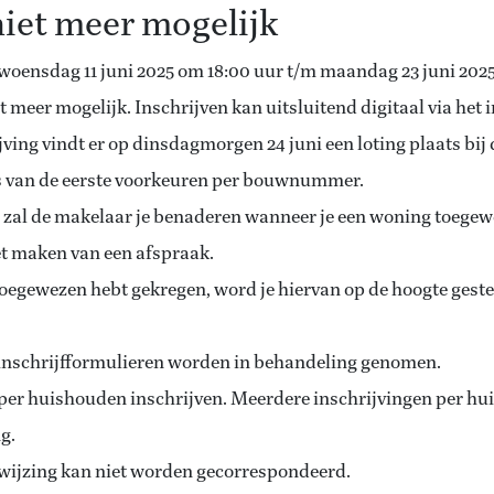
niet meer mogelijk
 woensdag 11 juni 2025 om 18:00 uur t/m maandag 23 juni 2025
et meer mogelijk. Inschrijven kan uitsluitend digitaal via het 
jving vindt er op dinsdagmorgen 24 juni een loting plaats bij
is van de eerste voorkeuren per bouwnummer.
g zal de makelaar je benaderen wanneer je een woning toegew
et maken van een afspraak.
egewezen hebt gekregen, word je hiervan op de hoogte gesteld
e inschrijfformulieren worden in behandeling genomen.
r per huishouden inschrijven. Meerdere inschrijvingen per h
g.
ewijzing kan niet worden gecorrespondeerd.