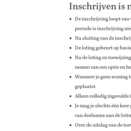
Inschrijven is 
De inschrijving loopt van
periode is inschrijving ni
Na sluiting van de inschri
De loting gebeurt op bas
Na de loting en toewijzin
nemen van een optie en h
Wanneer je geen woning to
geplaatst.
Alleen volledig ingevuld
Je mag je slechts één kee
van deelname aan de lotin
Over de uitslag van de to