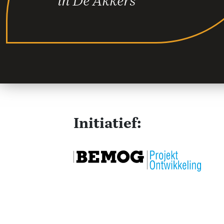
in De Akkers
Initiatief: