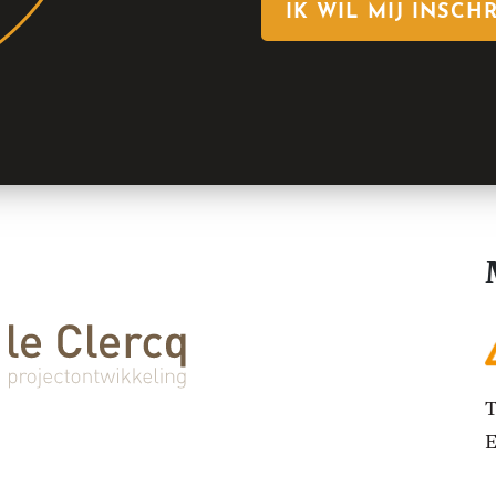
IK WIL MIJ INSCH
T
E